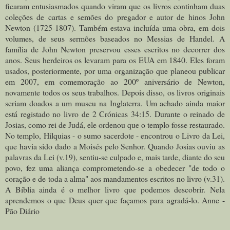
ficaram entusiasmados quando viram que os livros continham duas
coleções de cartas e semões do pregador e autor de hinos John
Newton (1725-1807). Também estava incluída uma obra, em dois
volumes, de seus sermões baseados no Messias de Handel. A
família de John Newton preservou esses escritos no decorrer dos
anos. Seus herdeiros os levaram para os EUA em 1840. Eles foram
usados, posteriormente, por uma organização que planeou publicar
em 2007, em comemoração ao 200º aniversário de Newton,
novamente todos os seus trabalhos. Depois disso, os livros originais
seriam doados a um museu na Inglaterra. Um achado ainda maior
está registado no livro de 2 Crónicas 34:15. Durante o reinado de
Josias, como rei de Judá, ele ordenou que o templo fosse restaurado.
No templo, Hilquias - o sumo sacerdote - encontrou o Livro da Lei,
que havia sido dado a Moisés pelo Senhor. Quando Josias ouviu as
palavras da Lei (v.19), sentiu-se culpado e, mais tarde, diante do seu
povo, fez uma aliança comprometendo-se a obedecer "de todo o
coração e de toda a alma" aos mandamentos escritos no livro (v.31).
A Bíblia ainda é o melhor livro que podemos descobrir. Nela
aprendemos o que Deus quer que façamos para agradá-lo. Anne -
Pão Diário