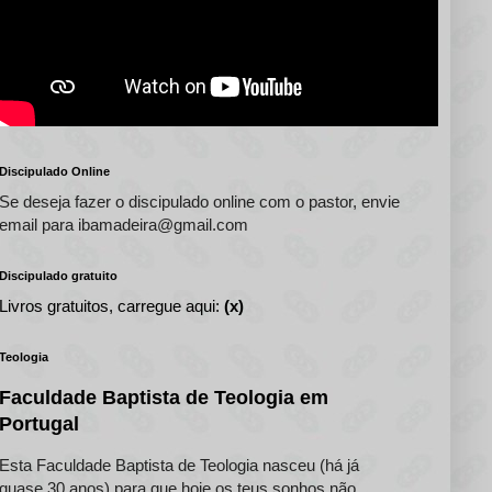
Discipulado Online
Se deseja fazer o discipulado online com o pastor, envie
email para ibamadeira@gmail.com
Discipulado gratuito
Livros gratuitos, carregue aqui:
(x)
Teologia
Faculdade Baptista de Teologia em
Portugal
Esta Faculdade Baptista de Teologia nasceu (há já
quase 30 anos) para que hoje os teus sonhos não