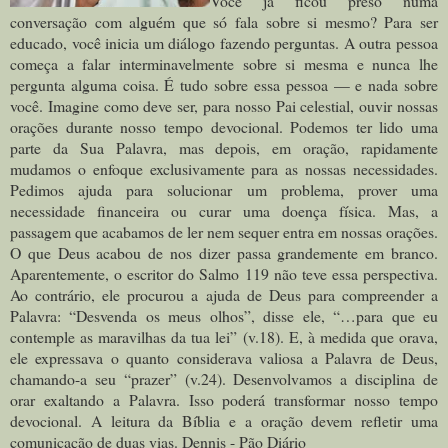
Você já ficou preso numa
conversação com alguém que só fala sobre si mesmo? Para ser
educado, você inicia um diálogo fazendo perguntas. A outra pessoa
começa a falar interminavelmente sobre si mesma e nunca lhe
pergunta alguma coisa. É tudo sobre essa pessoa — e nada sobre
você. Imagine como deve ser, para nosso Pai celestial, ouvir nossas
orações durante nosso tempo devocional. Podemos ter lido uma
parte da Sua Palavra, mas depois, em oração, rapidamente
mudamos o enfoque exclusivamente para as nossas necessidades.
Pedimos ajuda para solucionar um problema, prover uma
necessidade financeira ou curar uma doença física. Mas, a
passagem que acabamos de ler nem sequer entra em nossas orações.
O que Deus acabou de nos dizer passa grandemente em branco.
Aparentemente, o escritor do Salmo 119 não teve essa perspectiva.
Ao contrário, ele procurou a ajuda de Deus para compreender a
Palavra: “Desvenda os meus olhos”, disse ele, “…para que eu
contemple as maravilhas da tua lei” (v.18). E, à medida que orava,
ele expressava o quanto considerava valiosa a Palavra de Deus,
chamando-a seu “prazer” (v.24). Desenvolvamos a disciplina de
orar exaltando a Palavra. Isso poderá transformar nosso tempo
devocional. A leitura da Bíblia e a oração devem refletir uma
comunicação de duas vias. Dennis - Pão Diário