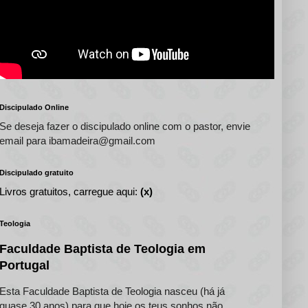
Discipulado Online
Se deseja fazer o discipulado online com o pastor, envie
email para ibamadeira@gmail.com
Discipulado gratuito
Livros gratuitos, carregue aqui:
(x)
Teologia
Faculdade Baptista de Teologia em
Portugal
Esta Faculdade Baptista de Teologia nasceu (há já
quase 30 anos) para que hoje os teus sonhos não