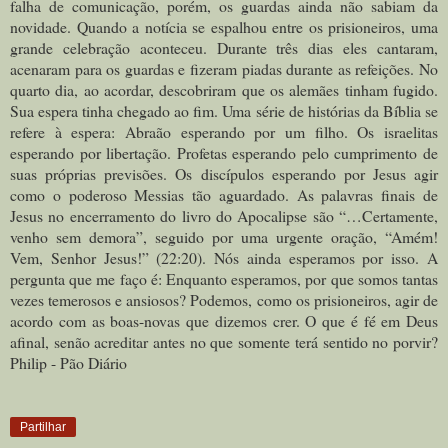
falha de comunicação, porém, os guardas ainda não sabiam da
novidade. Quando a notícia se espalhou entre os prisioneiros, uma
grande celebração aconteceu. Durante três dias eles cantaram,
acenaram para os guardas e fizeram piadas durante as refeições. No
quarto dia, ao acordar, descobriram que os alemães tinham fugido.
Sua espera tinha chegado ao fim. Uma série de histórias da Bíblia se
refere à espera: Abraão esperando por um filho. Os israelitas
esperando por libertação. Profetas esperando pelo cumprimento de
suas próprias previsões. Os discípulos esperando por Jesus agir
como o poderoso Messias tão aguardado. As palavras finais de
Jesus no encerramento do livro do Apocalipse são “…Certamente,
venho sem demora”, seguido por uma urgente oração, “Amém!
Vem, Senhor Jesus!” (22:20). Nós ainda esperamos por isso. A
pergunta que me faço é: Enquanto esperamos, por que somos tantas
vezes temerosos e ansiosos? Podemos, como os prisioneiros, agir de
acordo com as boas-novas que dizemos crer. O que é fé em Deus
afinal, senão acreditar antes no que somente terá sentido no porvir?
Philip - Pão Diário
Partilhar