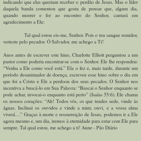
indicando que elas queriam receber o perdão de Jesus. Mas o líder
daquela banda comentou que gosta de pensar que, algum dia,
quando morrer e for ao encontro do Senhor, cantará em
agradecimento a Ele:
Tal qual estou eis-me, Senhor. Pois o teu sangue remidor,
verteste pelo pecador. Ó Salvador, me achego a Ti!
Anos antes de escrever este hino, Charlotte Elliott perguntou a um
pastor como poderia encontrar-se com o Senhor. Ele lhe respondeu:
“Venha a Ele como você está.” Ela o fez e, mais tarde, durante um
período desanimador de doença, escreveu esse hino sobre o dia em
que foi a Cristo e Ele a perdoou dos seus pecados. O Senhor nos
incentiva a buscá-lo em Sua Palavra: “Buscai o Senhor enquanto se
pode achar, invocai-o enquanto está perto” (Isaías 55:6). Ele chama
os nossos corações: “Ah! Todos vós, os que tendes sede, vinde às
águas. Inclinai os ouvidos e vinde a mim; ouvi, e a vossa alma
viverá…” Graças à morte e ressurreição de Jesus, podemos ir a Ele
agora mesmo e, um dia, iremos à eternidade para estar com Ele para
sempre. Tal qual estou, me achego a ti! Anne - Pão Diário