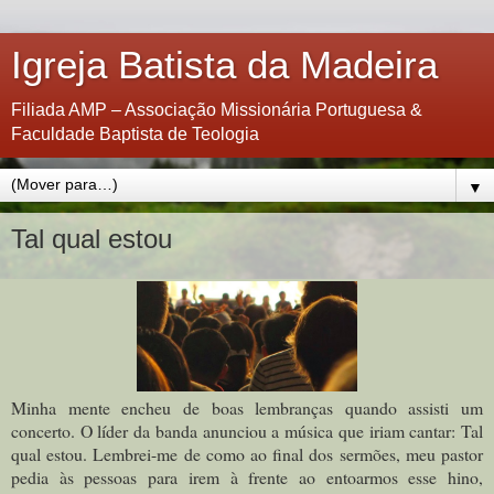
Igreja Batista da Madeira
Filiada AMP – Associação Missionária Portuguesa &
Faculdade Baptista de Teologia
▼
Tal qual estou
Minha mente encheu de boas lembranças quando assisti um
concerto. O líder da banda anunciou a música que iriam cantar: Tal
qual estou. Lembrei-me de como ao final dos sermões, meu pastor
pedia às pessoas para irem à frente ao entoarmos esse hino,