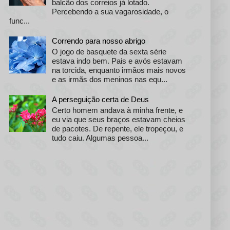
balcão dos correios já lotado.
Percebendo a sua vagarosidade, o
func...
Correndo para nosso abrigo
O jogo de basquete da sexta série
estava indo bem. Pais e avós estavam
na torcida, enquanto irmãos mais novos
e as irmãs dos meninos nas equ...
A perseguição certa de Deus
Certo homem andava à minha frente, e
eu via que seus braços estavam cheios
de pacotes. De repente, ele tropeçou, e
tudo caiu. Algumas pessoa...