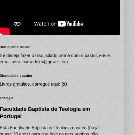
Discipulado Online
Se deseja fazer o discipulado online com o pastor, envie
email para ibamadeira@gmail.com
Discipulado gratuito
Livros gratuitos, carregue aqui:
(x)
Teologia
Faculdade Baptista de Teologia em
Portugal
Esta Faculdade Baptista de Teologia nasceu (há já
quase 30 anos) para que hoje os teus sonhos não