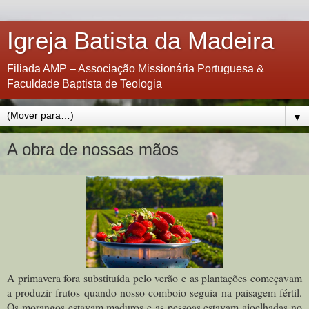
Igreja Batista da Madeira
Filiada AMP – Associação Missionária Portuguesa &
Faculdade Baptista de Teologia
▼
A obra de nossas mãos
A primavera fora substituída pelo verão e as plantações começavam
a produzir frutos quando nosso comboio seguia na paisagem fértil.
Os morangos estavam maduros e as pessoas estavam ajoelhadas no