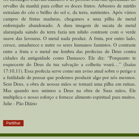
orvalho da manhã para colher os doces frutos. Arbustos de mirtilo
extraíam do céu o brilho do sol e, da terra, nutrientes. Após vários
campos de frutas maduras, chegamos a uma pilha de metal
enferrujado abandonado. A dura imagem de sucata de metal
alaranjada saindo da terra fazia um nítido contraste com o verde
suave das lavouras. O metal nada produz. A fruta, por outro lado,
cresce, amadurece e nutre os seres humanos famintos. O contraste
entre a fruta e o metal me lembra das profecias de Deus contra
cidades da antiguidade como Damasco. Ele diz: “Porquanto te
esqueceste do Deus da tua salvação a colheita voará…” (Isaías
17:10,11). Essa profecia serve como um aviso atual sobre o perigo e
a futilidade de pensar que podemos produzir algo por nós mesmos.
Sem Deus, a obra de nossas mãos se tornará uma pilha em ruínas.
Mas quando nos unimos a Deus na obra de Suas mãos, Ele
multiplica o nosso esforço e fornece alimento espiritual para muitos.
Julie - Pão Diário
Partilhar