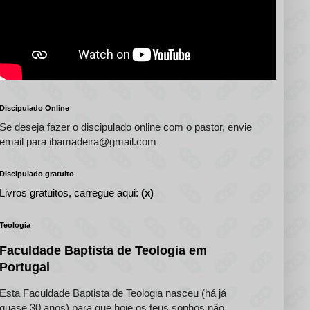
Discipulado Online
Se deseja fazer o discipulado online com o pastor, envie
email para ibamadeira@gmail.com
Discipulado gratuito
Livros gratuitos, carregue aqui:
(x)
Teologia
Faculdade Baptista de Teologia em
Portugal
Esta Faculdade Baptista de Teologia nasceu (há já
quase 30 anos) para que hoje os teus sonhos não