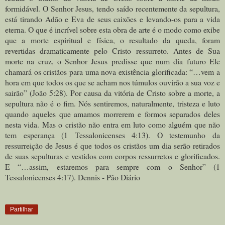
formidável. O Senhor Jesus, tendo saído recentemente da sepultura,
está tirando Adão e Eva de seus caixões e levando-os para a vida
eterna. O que é incrível sobre esta obra de arte é o modo como exibe
que a morte espiritual e física, o resultado da queda, foram
revertidas dramaticamente pelo Cristo ressurreto. Antes de Sua
morte na cruz, o Senhor Jesus predisse que num dia futuro Ele
chamará os cristãos para uma nova existência glorificada: “…vem a
hora em que todos os que se acham nos túmulos ouvirão a sua voz e
sairão” (João 5:28). Por causa da vitória de Cristo sobre a morte, a
sepultura não é o fim. Nós sentiremos, naturalmente, tristeza e luto
quando aqueles que amamos morrerem e formos separados deles
nesta vida. Mas o cristão não entra em luto como alguém que não
tem esperança (1 Tessalonicenses 4:13). O testemunho da
ressurreição de Jesus é que todos os cristãos um dia serão retirados
de suas sepulturas e vestidos com corpos ressurretos e glorificados.
E “…assim, estaremos para sempre com o Senhor” (1
Tessalonicenses 4:17). Dennis - Pão Diário
Partilhar