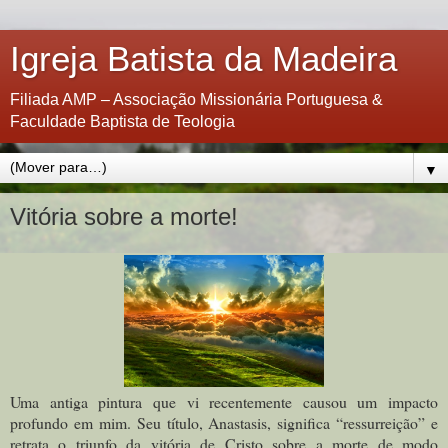
Igreja Batista da Madeira
Filiada AMP – Associação Missionária Portuguesa &
Faculdade Baptista de Teologia
▼
Vitória sobre a morte!
Uma antiga pintura que vi recentemente causou um impacto
profundo em mim. Seu título, Anastasis, significa “ressurreição” e
retrata o triunfo da vitória de Cristo sobre a morte de modo