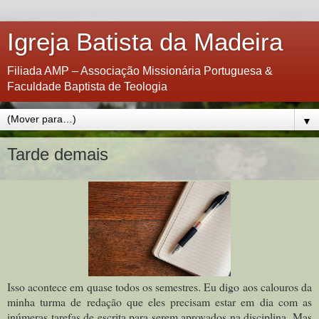
Igreja Batista da Madeira
Filiada AMP – Associação Missionária Portuguesa &
Faculdade Baptista de Teologia
▼
Tarde demais
Isso acontece em quase todos os semestres. Eu digo aos calouros da
minha turma de redação que eles precisam estar em dia com as
inúmeras tarefas de escrita para serem aprovados na disciplina. Mas