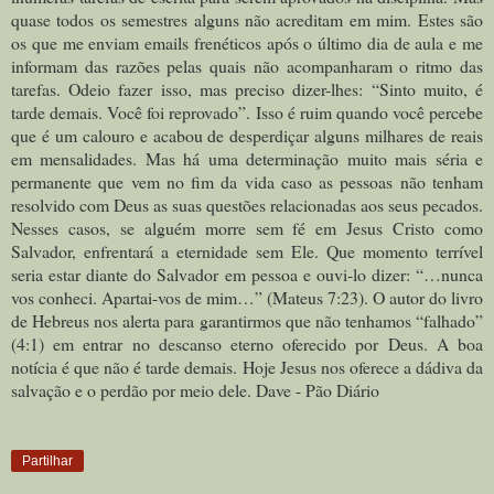
quase todos os semestres alguns não acreditam em mim. Estes são
os que me enviam emails frenéticos após o último dia de aula e me
informam das razões pelas quais não acompanharam o ritmo das
tarefas. Odeio fazer isso, mas preciso dizer-lhes: “Sinto muito, é
tarde demais. Você foi reprovado”. Isso é ruim quando você percebe
que é um calouro e acabou de desperdiçar alguns milhares de reais
em mensalidades. Mas há uma determinação muito mais séria e
permanente que vem no fim da vida caso as pessoas não tenham
resolvido com Deus as suas questões relacionadas aos seus pecados.
Nesses casos, se alguém morre sem fé em Jesus Cristo como
Salvador, enfrentará a eternidade sem Ele. Que momento terrível
seria estar diante do Salvador em pessoa e ouvi-lo dizer: “…nunca
vos conheci. Apartai-vos de mim…” (Mateus 7:23). O autor do livro
de Hebreus nos alerta para garantirmos que não tenhamos “falhado”
(4:1) em entrar no descanso eterno oferecido por Deus. A boa
notícia é que não é tarde demais. Hoje Jesus nos oferece a dádiva da
salvação e o perdão por meio dele. Dave - Pão Diário
Partilhar