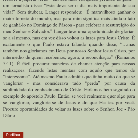
um jornalista disse: “Este deve ser o dia mais importante de sua
vida!” Sem titubear, Langer respondeu: “É maravilhoso ganhar o
maior torneio do mundo, mas para mim significa mais ainda o fato
de ganhá-lo no Domingo de Páscoa - para celebrar a ressurreição do
meu Senhor e Salvador.” Langer teve uma oportunidade de gloriar-
se a si mesmo, mas em vez disso voltou as luzes para Jesus Cristo. É
exatamente o que Paulo estava falando quando disse, “…mas
também nos gloriamos em Deus por nosso Senhor Jesus Cristo, por
intermédio de quem recebemos, agora, a reconciliação” (Romanos
5:11). É fácil procurar maneiras de chamar atenção para nossas
realizações, fazendo listas mentais com aquilo que temos de
“interessante”. Até mesmo Paulo admitiu que tinha muito do que se
vangloriar - mas considerava tudo “perda” por causa da
sublimidade do conhecimento de Cristo. Faríamos bem seguindo o
exemplo do apóstolo Paulo. Então, se você realmente quer algo para
se vangloriar, vanglorie-se de Jesus e do que Ele fez por você.
Procure oportunidades de voltar as luzes sobre o Senhor. Joe - Pão
Diário
Partilhar