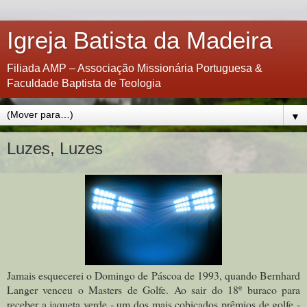
Igreja Batista da Madeira
Filiada AMP – Associação Missionária Portuguesa &
Faculdade Baptista de Teologia
▼
Luzes, Luzes
Jamais esquecerei o Domingo de Páscoa de 1993, quando Bernhard
Langer venceu o Masters de Golfe. Ao sair do 18º buraco para
receber a jaqueta verde - um dos mais cobiçados prêmios de golfe -