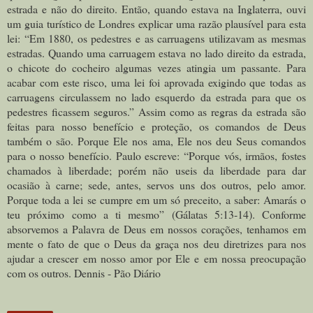
estrada e não do direito. Então, quando estava na Inglaterra, ouvi
um guia turístico de Londres explicar uma razão plausível para esta
lei: “Em 1880, os pedestres e as carruagens utilizavam as mesmas
estradas. Quando uma carruagem estava no lado direito da estrada,
o chicote do cocheiro algumas vezes atingia um passante. Para
acabar com este risco, uma lei foi aprovada exigindo que todas as
carruagens circulassem no lado esquerdo da estrada para que os
pedestres ficassem seguros.” Assim como as regras da estrada são
feitas para nosso benefício e proteção, os comandos de Deus
também o são. Porque Ele nos ama, Ele nos deu Seus comandos
para o nosso benefício. Paulo escreve: “Porque vós, irmãos, fostes
chamados à liberdade; porém não useis da liberdade para dar
ocasião à carne; sede, antes, servos uns dos outros, pelo amor.
Porque toda a lei se cumpre em um só preceito, a saber: Amarás o
teu próximo como a ti mesmo” (Gálatas 5:13-14). Conforme
absorvemos a Palavra de Deus em nossos corações, tenhamos em
mente o fato de que o Deus da graça nos deu diretrizes para nos
ajudar a crescer em nosso amor por Ele e em nossa preocupação
com os outros. Dennis - Pão Diário