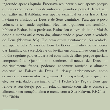
ingerindo apenas líquido. Precisava recuperar o meu apetite porque
o meu corpo necessitava de nutrição. Quando o povo de Israel saiu
do exílio na Babilônia, seu apetite espiritual estava fraco. Eles
haviam se afastado de Deus e de Seus caminhos. Para que o povo
voltasse a ter saúde espiritual, Neemias organizou um seminário
bíblico e Esdras foi o professor. Esdras leu o livro da lei de Moisés
desde a manhã até o meio-dia, alimentando o povo com a verdade
de Deus (Neemias 8:3). E o povo ouviu atentamente. Na verdade,
seu apetite pela Palavra de Deus foi tão estimulado que os líderes
das famílias, os sacerdotes e os levitas encontraram-se com Esdras
no dia seguinte para estudar a lei com mais detalhes porque queriam
compreendê-la. Quando nos sentimos distantes de Deus ou
espiritualmente fracos, podemos encontrar nutrição e alimento
espiritual na Palavra de Deus. “…desejai ardentemente, como
crianças recém-nascidas, o genuíno leite espiritual, para que, por
ele, vos seja dado crescimento…” (1 Pedro 2:2). Peça a Deus que
renove o seu desejo por um relacionamento com Ele e comece a
alimentar seu coração, alma e mente com a Sua Palavra. P.F.Chia -
Pão Diário