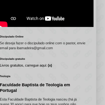
Discipulado Online
Se deseja fazer o discipulado online com o pastor, envie
email para ibamadeira@gmail.com
Discipulado gratuito
Livros gratuitos, carregue aqui:
(x)
Teologia
Faculdade Baptista de Teologia em
Portugal
Esta Faculdade Baptista de Teologia nasceu (há já
quase 30 anos) para que hoje os teus sonhos não