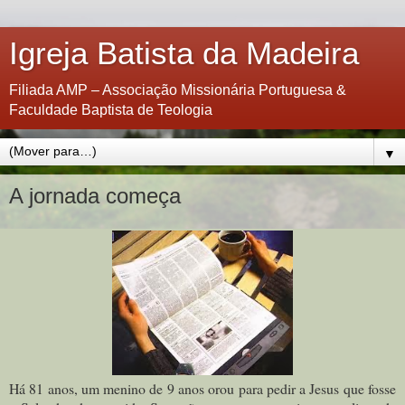
Igreja Batista da Madeira
Filiada AMP – Associação Missionária Portuguesa &
Faculdade Baptista de Teologia
▼
A jornada começa
Há 81 anos, um menino de 9 anos orou para pedir a Jesus que fosse