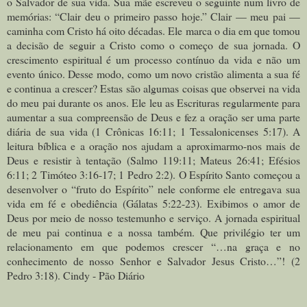
o Salvador de sua vida. Sua mãe escreveu o seguinte num livro de
memórias: “Clair deu o primeiro passo hoje.” Clair — meu pai —
caminha com Cristo há oito décadas. Ele marca o dia em que tomou
a decisão de seguir a Cristo como o começo de sua jornada. O
crescimento espiritual é um processo contínuo da vida e não um
evento único. Desse modo, como um novo cristão alimenta a sua fé
e continua a crescer? Estas são algumas coisas que observei na vida
do meu pai durante os anos. Ele leu as Escrituras regularmente para
aumentar a sua compreensão de Deus e fez a oração ser uma parte
diária de sua vida (1 Crônicas 16:11; 1 Tessalonicenses 5:17). A
leitura bíblica e a oração nos ajudam a aproximarmo-nos mais de
Deus e resistir à tentação (Salmo 119:11; Mateus 26:41; Efésios
6:11; 2 Timóteo 3:16-17; 1 Pedro 2:2). O Espírito Santo começou a
desenvolver o “fruto do Espírito” nele conforme ele entregava sua
vida em fé e obediência (Gálatas 5:22-23). Exibimos o amor de
Deus por meio de nosso testemunho e serviço. A jornada espiritual
de meu pai continua e a nossa também. Que privilégio ter um
relacionamento em que podemos crescer “…na graça e no
conhecimento de nosso Senhor e Salvador Jesus Cristo…”! (2
Pedro 3:18). Cindy - Pão Diário