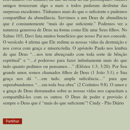
amigos trouxeram algo a mais e todos puderam desfrutar das
surpresas excedentes. Tínhamos mais do que o suficiente e pudemos
compartilhar da abundância. Servimos a um Deus de abundância
que é constantemente “mais do que suficiente.” Podemos ver a
natureza generosa de Deus na forma como Ele ama Seus filhos. No
Salmo 103, Davi lista muitos benefícios que nosso Pai nos concede.
O versículo 4 afirma que Ele redime as nossas vidas da destruição e
nos coroa com graça e misericórdia. O apóstolo Paulo nos lembra
de que Deus “…nos tem abençoado com toda sorte de bênção
espiritual” e “…é poderoso para fazer infinitamente mais do que
tudo quanto pedimos ou pensamos…” (Efésios 1:3; 3:20). Por Seu
grande amor, somos chamados filhos de Deus (1 João 3:1), e Sua
graça nos dá “…em tudo, ampla suficiência…” para que
superabundemos “…em toda boa obra” (2 Coríntios 9:8). O amor e
a graça de Deus derramados sobre as nossas vidas nos capacitam a
compartilhá-los com os outros. O Deus de poder e provisão é
sempre o Deus que é “mais do que suficiente”! Cindy - Pão Diário
Partilhar