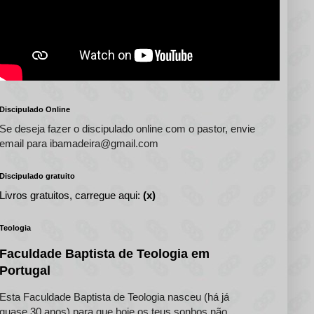
Discipulado Online
Se deseja fazer o discipulado online com o pastor, envie
email para ibamadeira@gmail.com
Discipulado gratuito
Livros gratuitos, carregue aqui:
(x)
Teologia
Faculdade Baptista de Teologia em
Portugal
Esta Faculdade Baptista de Teologia nasceu (há já
quase 30 anos) para que hoje os teus sonhos não