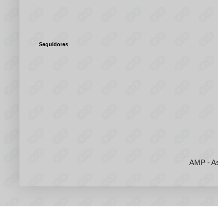
Seguidores
AMP - As