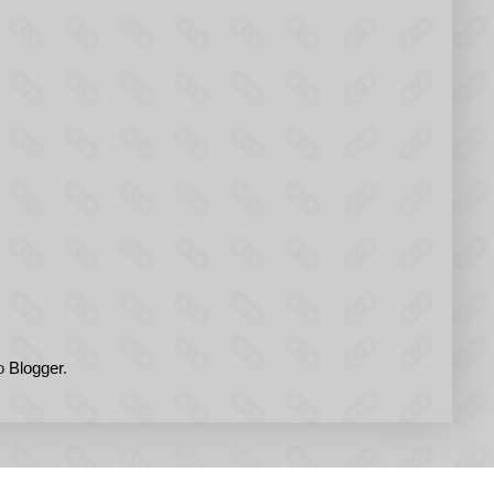
do
Blogger
.