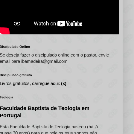
Discipulado Online
Se deseja fazer o discipulado online com o pastor, envie
email para ibamadeira@gmail.com
Discipulado gratuito
Livros gratuitos, carregue aqui:
(x)
Teologia
Faculdade Baptista de Teologia em
Portugal
Esta Faculdade Baptista de Teologia nasceu (há já
quase 30 anos) para que hoje os teus sonhos não