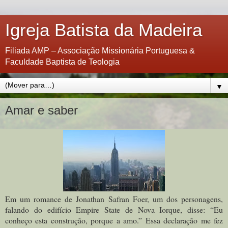
Igreja Batista da Madeira
Filiada AMP – Associação Missionária Portuguesa &
Faculdade Baptista de Teologia
▼
Amar e saber
Em um romance de Jonathan Safran Foer, um dos personagens,
falando do edifício Empire State de Nova Iorque, disse: “Eu
conheço esta construção, porque a amo.” Essa declaração me fez