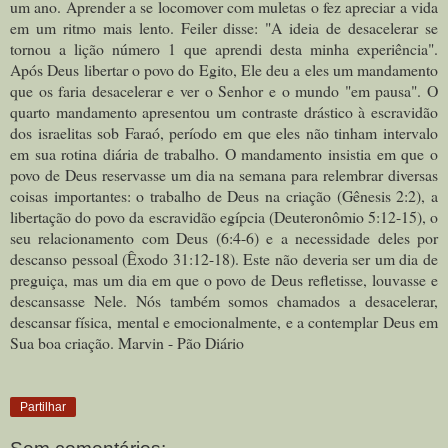
um ano. Aprender a se locomover com muletas o fez apreciar a vida
em um ritmo mais lento. Feiler disse: "A ideia de desacelerar se
tornou a lição número 1 que aprendi desta minha experiência".
Após Deus libertar o povo do Egito, Ele deu a eles um mandamento
que os faria desacelerar e ver o Senhor e o mundo "em pausa". O
quarto mandamento apresentou um contraste drástico à escravidão
dos israelitas sob Faraó, período em que eles não tinham intervalo
em sua rotina diária de trabalho. O mandamento insistia em que o
povo de Deus reservasse um dia na semana para relembrar diversas
coisas importantes: o trabalho de Deus na criação (Gênesis 2:2), a
libertação do povo da escravidão egípcia (Deuteronômio 5:12-15), o
seu relacionamento com Deus (6:4-6) e a necessidade deles por
descanso pessoal (Êxodo 31:12-18). Este não deveria ser um dia de
preguiça, mas um dia em que o povo de Deus refletisse, louvasse e
descansasse Nele. Nós também somos chamados a desacelerar,
descansar física, mental e emocionalmente, e a contemplar Deus em
Sua boa criação. Marvin - Pão Diário
Partilhar