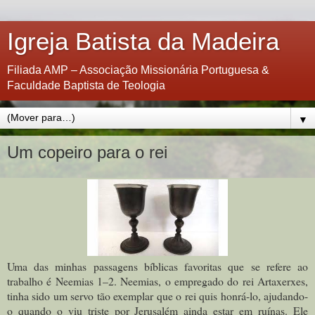
Igreja Batista da Madeira
Filiada AMP – Associação Missionária Portuguesa &
Faculdade Baptista de Teologia
▼
Um copeiro para o rei
Uma das minhas passagens bíblicas favoritas que se refere ao
trabalho é Neemias 1–2. Neemias, o empregado do rei Artaxerxes,
tinha sido um servo tão exemplar que o rei quis honrá-lo, ajudando-
o quando o viu triste por Jerusalém ainda estar em ruínas. Ele