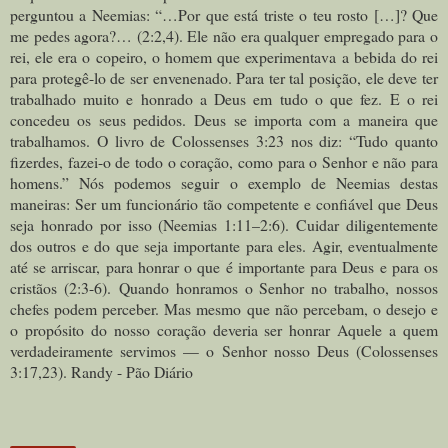
perguntou a Neemias: “…Por que está triste o teu rosto […]? Que
me pedes agora?… (2:2,4). Ele não era qualquer empregado para o
rei, ele era o copeiro, o homem que experimentava a bebida do rei
para protegê-lo de ser envenenado. Para ter tal posição, ele deve ter
trabalhado muito e honrado a Deus em tudo o que fez. E o rei
concedeu os seus pedidos.
Deus se importa com a maneira que
trabalhamos. O livro de Colossenses 3:23 nos diz: “Tudo quanto
fizerdes, fazei-o de todo o coração, como para o Senhor e não para
homens.” Nós podemos seguir o exemplo de Neemias destas
maneiras: Ser um funcionário tão competente e confiável que Deus
seja honrado por isso (Neemias 1:11–2:6). Cuidar diligentemente
dos outros e do que seja importante para eles. Agir, eventualmente
até se arriscar, para honrar o que é importante para Deus e para os
cristãos (2:3-6).
Quando honramos o Senhor no trabalho, nossos
chefes podem perceber. Mas mesmo que não percebam, o desejo e
o propósito do nosso coração deveria ser honrar Aquele a quem
verdadeiramente servimos — o Senhor nosso Deus (Colossenses
3:17,23). Randy - Pão Diário