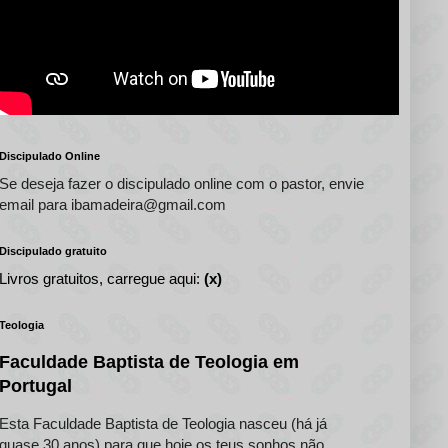
Discipulado Online
Se deseja fazer o discipulado online com o pastor, envie
email para ibamadeira@gmail.com
Discipulado gratuito
Livros gratuitos, carregue aqui:
(x)
Teologia
Faculdade Baptista de Teologia em
Portugal
Esta Faculdade Baptista de Teologia nasceu (há já
quase 30 anos) para que hoje os teus sonhos não