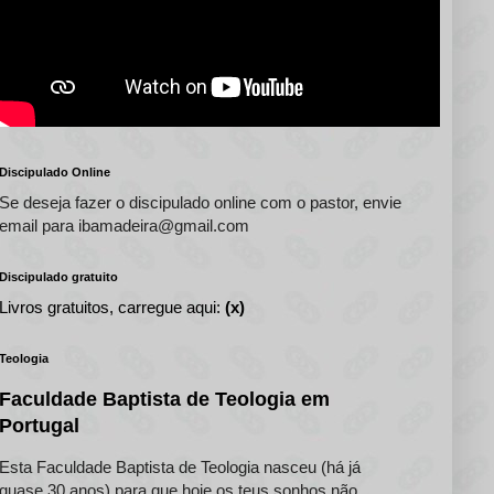
Discipulado Online
Se deseja fazer o discipulado online com o pastor, envie
email para ibamadeira@gmail.com
Discipulado gratuito
Livros gratuitos, carregue aqui:
(x)
Teologia
Faculdade Baptista de Teologia em
Portugal
Esta Faculdade Baptista de Teologia nasceu (há já
quase 30 anos) para que hoje os teus sonhos não