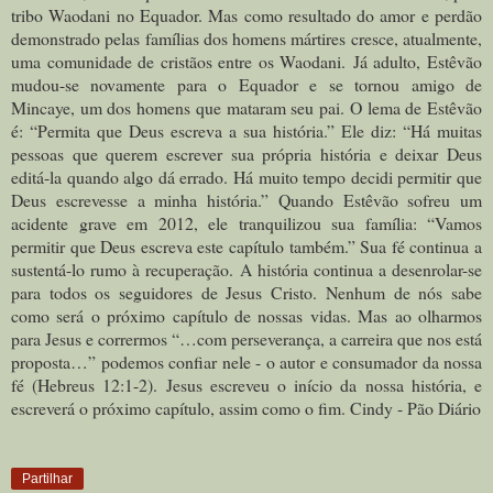
tribo Waodani no Equador. Mas como resultado do amor e perdão
demonstrado pelas famílias dos homens mártires cresce, atualmente,
uma comunidade de cristãos entre os Waodani.
Já adulto, Estêvão
mudou-se novamente para o Equador e se tornou amigo de
Mincaye, um dos homens que mataram seu pai. O lema de Estêvão
é: “Permita que Deus escreva a sua história.” Ele diz: “Há muitas
pessoas que querem escrever sua própria história e deixar Deus
editá-la quando algo dá errado. Há muito tempo decidi permitir que
Deus escrevesse a minha história.” Quando Estêvão sofreu um
acidente grave em 2012, ele tranquilizou sua família: “Vamos
permitir que Deus escreva este capítulo também.” Sua fé continua a
sustentá-lo rumo à recuperação.
A história continua a desenrolar-se
para todos os seguidores de Jesus Cristo. Nenhum de nós sabe
como será o próximo capítulo de nossas vidas. Mas ao olharmos
para Jesus e corrermos “…com perseverança, a carreira que nos está
proposta…” podemos confiar nele - o autor e consumador da nossa
fé (Hebreus 12:1-2). Jesus escreveu o início da nossa história, e
escreverá o próximo capítulo, assim como o fim. Cindy - Pão Diário
Partilhar