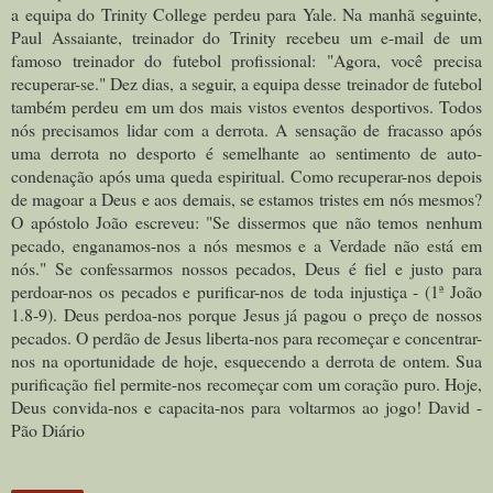
a equipa do Trinity College perdeu para Yale. Na manhã seguinte,
Paul Assaiante, treinador do Trinity recebeu um e-mail de um
famoso treinador do futebol profissional: "Agora, você precisa
recuperar-se." Dez dias, a seguir, a equipa desse treinador de futebol
também perdeu em um dos mais vistos eventos desportivos. Todos
nós precisamos lidar com a derrota. A sensação de fracasso após
uma derrota no desporto é semelhante ao sentimento de auto-
condenação após uma queda espiritual. Como recuperar-nos depois
de magoar a Deus e aos demais, se estamos tristes em nós mesmos?
O apóstolo João escreveu: "Se dissermos que não temos nenhum
pecado, enganamos-nos a nós mesmos e a Verdade não está em
nós." Se confessarmos nossos pecados, Deus é fiel e justo para
perdoar-nos os pecados e purificar-nos de toda injustiça - (1ª João
1.8-9). Deus perdoa-nos porque Jesus já pagou o preço de nossos
pecados. O perdão de Jesus liberta-nos para recomeçar e concentrar-
nos na oportunidade de hoje, esquecendo a derrota de ontem. Sua
purificação fiel permite-nos recomeçar com um coração puro. Hoje,
Deus convida-nos e capacita-nos para voltarmos ao jogo! David -
Pão Diário