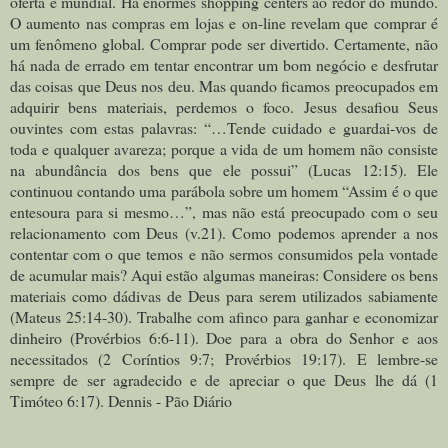
oferta é mundial. Há enormes shopping centers ao redor do mundo.
O aumento nas compras em lojas e on-line revelam que comprar é
um fenômeno global. Comprar pode ser divertido. Certamente, não
há nada de errado em tentar encontrar um bom negócio e desfrutar
das coisas que Deus nos deu. Mas quando ficamos preocupados em
adquirir bens materiais, perdemos o foco. Jesus desafiou Seus
ouvintes com estas palavras: “…Tende cuidado e guardai-vos de
toda e qualquer avareza; porque a vida de um homem não consiste
na abundância dos bens que ele possui” (Lucas 12:15). Ele
continuou contando uma parábola sobre um homem “Assim é o que
entesoura para si mesmo…”, mas não está preocupado com o seu
relacionamento com Deus (v.21). Como podemos aprender a nos
contentar com o que temos e não sermos consumidos pela vontade
de acumular mais? Aqui estão algumas maneiras: Considere os bens
materiais como dádivas de Deus para serem utilizados sabiamente
(Mateus 25:14-30). Trabalhe com afinco para ganhar e economizar
dinheiro (Provérbios 6:6-11). Doe para a obra do Senhor e aos
necessitados (2 Coríntios 9:7; Provérbios 19:17). E lembre-se
sempre de ser agradecido e de apreciar o que Deus lhe dá (1
Timóteo 6:17). Dennis - Pão Diário