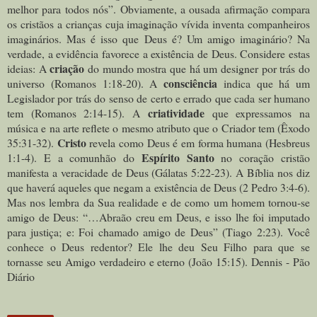
melhor para todos nós”. Obviamente, a ousada afirmação compara
os cristãos a crianças cuja imaginação vívida inventa companheiros
imaginários. Mas é isso que Deus é? Um amigo imaginário? Na
verdade, a evidência favorece a existência de Deus. Considere estas
criação
ideias: A
do mundo mostra que há um designer por trás do
consciência
universo (Romanos 1:18-20). A
indica que há um
Legislador por trás do senso de certo e errado que cada ser humano
criatividade
tem (Romanos 2:14-15). A
que expressamos na
música e na arte reflete o mesmo atributo que o Criador tem (Êxodo
Cristo
35:31-32).
revela como Deus é em forma humana (Hesbreus
Espírito
Santo
1:1-4). E a comunhão do
no coração cristão
manifesta a veracidade de Deus (Gálatas 5:22-23). A Bíblia nos diz
que haverá aqueles que negam a existência de Deus (2 Pedro 3:4-6).
Mas nos lembra da Sua realidade e de como um homem tornou-se
amigo de Deus: “…Abraão creu em Deus, e isso lhe foi imputado
para justiça; e: Foi chamado amigo de Deus” (Tiago 2:23). Você
conhece o Deus redentor? Ele lhe deu Seu Filho para que se
tornasse seu Amigo verdadeiro e eterno (João 15:15). Dennis - Pão
Diário