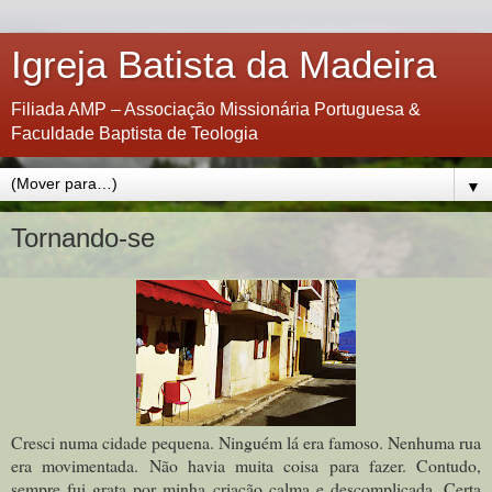
Igreja Batista da Madeira
Filiada AMP – Associação Missionária Portuguesa &
Faculdade Baptista de Teologia
▼
Tornando-se
Cresci numa cidade pequena. Ninguém lá era famoso. Nenhuma rua
era movimentada. Não havia muita coisa para fazer. Contudo,
sempre fui grata por minha criação calma e descomplicada. Certa