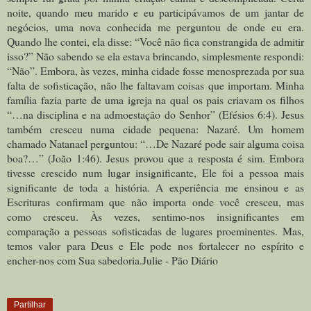
noite, quando meu marido e eu participávamos de um jantar de
negócios, uma nova conhecida me perguntou de onde eu era.
Quando lhe contei, ela disse: “Você não fica constrangida de admitir
isso?” Não sabendo se ela estava brincando, simplesmente respondi:
“Não”. Embora, às vezes, minha cidade fosse menosprezada por sua
falta de sofisticação, não lhe faltavam coisas que importam. Minha
família fazia parte de uma igreja na qual os pais criavam os filhos
“…na disciplina e na admoestação do Senhor” (Efésios 6:4). Jesus
também cresceu numa cidade pequena: Nazaré. Um homem
chamado Natanael perguntou: “…De Nazaré pode sair alguma coisa
boa?…” (João 1:46). Jesus provou que a resposta é sim. Embora
tivesse crescido num lugar insignificante, Ele foi a pessoa mais
significante de toda a história. A experiência me ensinou e as
Escrituras confirmam que não importa onde você cresceu, mas
como cresceu. Às vezes, sentimo-nos insignificantes em
comparação a pessoas sofisticadas de lugares proeminentes. Mas,
temos valor para Deus e Ele pode nos fortalecer no espírito e
encher-nos com Sua sabedoria.Julie - Pão Diário
Partilhar