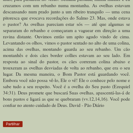
cruzamos com um rebanho numa montanha. As ovelhas estavam
descansando num prado junto a um ribeiro tranquilo — uma cena
pitoresca que evocava recordações do Salmo 23. Mas, onde estava
o pastor? As ovelhas pareciam estar sós — até que algumas se
separaram do rebanho e começaram a vaguear em direção a uma
ravina distante. Ouvimos então um apito agudo vindo de cima.
Levantando os olhos, vimos o pastor sentado no alto de uma colina,
acima das ovelhas, montando guarda ao seu rebanho. Um cão
montanhês e dois cães border collies estavam ao seu lado. Em
resposta ao sinal do pastor, os cães correram colina abaixo e
trouxeram as ovelhas desviadas de volta ao rebanho, que era o seu
lugar. Da mesma maneira, o Bom Pastor está guardando você.
Embora você não possa vê-lo, Ele o vê! Ele o conhece pelo nome e
sabe tudo a seu respeito. Você é a ovelha do Seu pasto (Ezequiel
34:31). Deus promete que buscará Suas ovelhas, apascentá-las-á de
bons pastos e ligará as que se quebraram (vv.12,14,16). Você pode
confiar no atento cuidado de Deus. David - Pão Diário
Partilhar