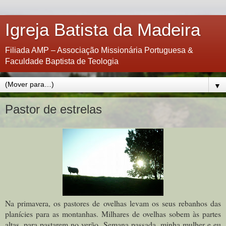
Igreja Batista da Madeira
Filiada AMP – Associação Missionária Portuguesa &
Faculdade Baptista de Teologia
▼
Pastor de estrelas
Na primavera, os pastores de ovelhas levam os seus rebanhos das
planícies para as montanhas. Milhares de ovelhas sobem às partes
altas, para pastarem no verão. Semana passada, minha mulher e eu