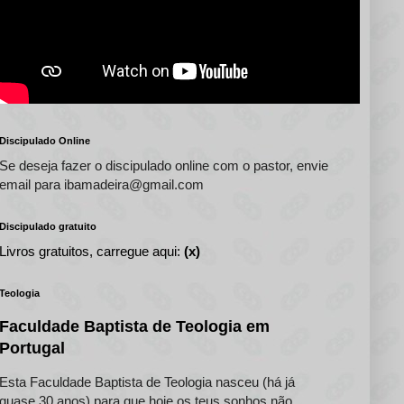
Discipulado Online
Se deseja fazer o discipulado online com o pastor, envie
email para ibamadeira@gmail.com
Discipulado gratuito
Livros gratuitos, carregue aqui:
(x)
Teologia
Faculdade Baptista de Teologia em
Portugal
Esta Faculdade Baptista de Teologia nasceu (há já
quase 30 anos) para que hoje os teus sonhos não