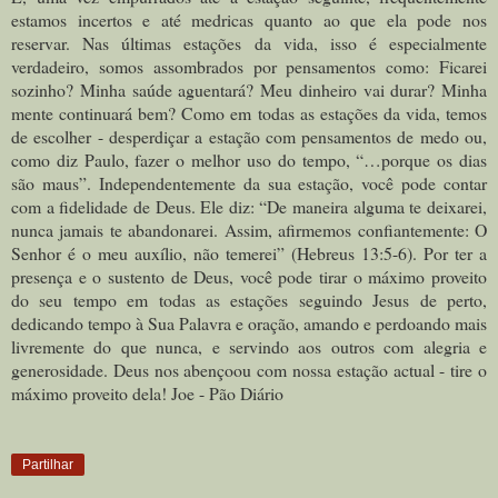
estamos incertos e até medricas quanto ao que ela pode nos
reservar. Nas últimas estações da vida, isso é especialmente
verdadeiro, somos assombrados por pensamentos como: Ficarei
sozinho? Minha saúde aguentará? Meu dinheiro vai durar? Minha
mente continuará bem? Como em todas as estações da vida, temos
de escolher - desperdiçar a estação com pensamentos de medo ou,
como diz Paulo, fazer o melhor uso do tempo, “…porque os dias
são maus”. Independentemente da sua estação, você pode contar
com a fidelidade de Deus. Ele diz: “De maneira alguma te deixarei,
nunca jamais te abandonarei. Assim, afirmemos confiantemente: O
Senhor é o meu auxílio, não temerei” (Hebreus 13:5-6). Por ter a
presença e o sustento de Deus, você pode tirar o máximo proveito
do seu tempo em todas as estações seguindo Jesus de perto,
dedicando tempo à Sua Palavra e oração, amando e perdoando mais
livremente do que nunca, e servindo aos outros com alegria e
generosidade. Deus nos abençoou com nossa estação actual - tire o
máximo proveito dela! Joe - Pão Diário
Partilhar