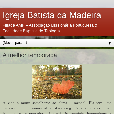
Igreja Batista da Madeira
Filiada AMP – Associação Missionária Portuguesa &
Faculdade Baptista de Teologia
▼
A melhor temporada
A vida é muito semelhante ao clima… sazonal. Ela tem uma
maneira de empurrar-nos até a estação seguinte, queiramos ou não.
E, uma vez empurrados até a estação seguinte, frequentemente