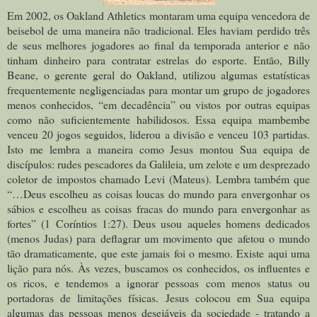
Em 2002, os Oakland Athletics montaram uma equipa vencedora de
beisebol de uma maneira não tradicional. Eles haviam perdido três
de seus melhores jogadores ao final da temporada anterior e não
tinham dinheiro para contratar estrelas do esporte. Então, Billy
Beane, o gerente geral do Oakland, utilizou algumas estatísticas
frequentemente negligenciadas para montar um grupo de jogadores
menos conhecidos, “em decadência” ou vistos por outras equipas
como não suficientemente habilidosos. Essa equipa mambembe
venceu 20 jogos seguidos, liderou a divisão e venceu 103 partidas.
Isto me lembra a maneira como Jesus montou Sua equipa de
discípulos: rudes pescadores da Galileia, um zelote e um desprezado
coletor de impostos chamado Levi (Mateus). Lembra também que
“…Deus escolheu as coisas loucas do mundo para envergonhar os
sábios e escolheu as coisas fracas do mundo para envergonhar as
fortes” (1 Coríntios 1:27). Deus usou aqueles homens dedicados
(menos Judas) para deflagrar um movimento que afetou o mundo
tão dramaticamente, que este jamais foi o mesmo. Existe aqui uma
lição para nós. Às vezes, buscamos os conhecidos, os influentes e
os ricos, e tendemos a ignorar pessoas com menos status ou
portadoras de limitações físicas. Jesus colocou em Sua equipa
algumas das pessoas menos desejáveis da sociedade - tratando a