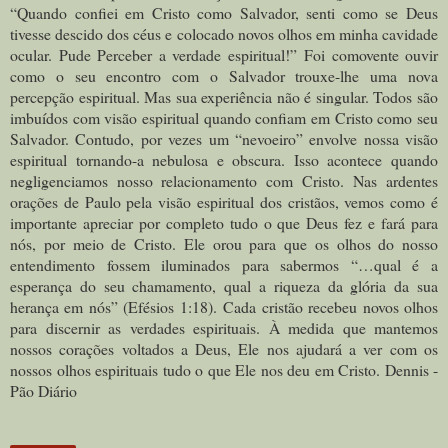
“Quando confiei em Cristo como Salvador, senti como se Deus
tivesse descido dos céus e colocado novos olhos em minha cavidade
ocular. Pude Perceber a verdade espiritual!”
Foi comovente ouvir
como o seu encontro com o Salvador trouxe-lhe uma nova
percepção espiritual. Mas sua experiência não é singular. Todos são
imbuídos com visão espiritual quando confiam em Cristo como seu
Salvador. Contudo, por vezes um “nevoeiro” envolve nossa visão
espiritual tornando-a nebulosa e obscura. Isso acontece quando
negligenciamos nosso relacionamento com Cristo.
Nas ardentes
orações de Paulo pela visão espiritual dos cristãos, vemos como é
importante apreciar por completo tudo o que Deus fez e fará para
nós, por meio de Cristo. Ele orou para que os olhos do nosso
entendimento fossem iluminados para sabermos “…qual é a
esperança do seu chamamento, qual a riqueza da glória da sua
herança em nós” (Efésios 1:18).
Cada cristão recebeu novos olhos
para discernir as verdades espirituais. À medida que mantemos
nossos corações voltados a Deus, Ele nos ajudará a ver com os
nossos olhos espirituais tudo o que Ele nos deu em Cristo. Dennis -
Pão Diário