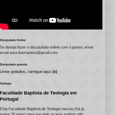
Discipulado Online
Se deseja fazer o discipulado online com o pastor, envie
email para ibamadeira@gmail.com
Discipulado gratuito
Livros gratuitos, carregue aqui:
(x)
Teologia
Faculdade Baptista de Teologia em
Portugal
Esta Faculdade Baptista de Teologia nasceu (há já
quase 30 anos) para que hoje os teus sonhos não