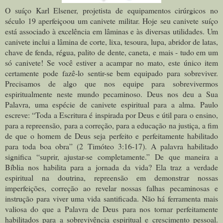
O suíço Karl Elsener, projetista de equipamentos cirúrgicos no
século 19 aperfeiçoou um canivete militar. Hoje seu canivete suíço
está associado à excelência em lâminas e às diversas utilidades. Um
canivete inclui a lâmina de corte, lixa, tesoura, lupa, abridor de latas,
chave de fenda, régua, palito de dente, caneta, e mais - tudo em um
só canivete! Se você estiver a acampar no mato, este único item
certamente pode fazê-lo sentir-se bem equipado para sobreviver.
Precisamos de algo que nos equipe para sobrevivermos
espiritualmente neste mundo pecaminoso. Deus nos deu a Sua
Palavra, uma espécie de canivete espiritual para a alma. Paulo
escreve: “Toda a Escritura é inspirada por Deus e útil para o ensino,
para a repreensão, para a correção, para a educação na justiça, a fim
de que o homem de Deus seja perfeito e perfeitamente habilitado
para toda boa obra” (2 Timóteo 3:16-17). A palavra habilitado
significa “suprir, ajustar-se completamente.” De que maneira a
Bíblia nos habilita para a jornada da vida? Ela traz a verdade
espiritual na doutrina, repreensão em demonstrar nossas
imperfeições, correção ao revelar nossas falhas pecaminosas e
instrução para viver uma vida santificada. Não há ferramenta mais
valiosa do que a Palavra de Deus para nos tornar perfeitamente
habilitados para a sobrevivência espiritual e crescimento pessoal.