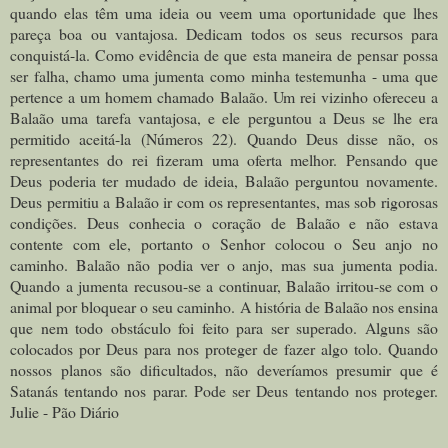
quando elas têm uma ideia ou veem uma oportunidade que lhes
pareça boa ou vantajosa. Dedicam todos os seus recursos para
conquistá-la. Como evidência de que esta maneira de pensar possa
ser falha, chamo uma jumenta como minha testemunha - uma que
pertence a um homem chamado Balaão. Um rei vizinho ofereceu a
Balaão uma tarefa vantajosa, e ele perguntou a Deus se lhe era
permitido aceitá-la (Números 22). Quando Deus disse não, os
representantes do rei fizeram uma oferta melhor. Pensando que
Deus poderia ter mudado de ideia, Balaão perguntou novamente.
Deus permitiu a Balaão ir com os representantes, mas sob rigorosas
condições. Deus conhecia o coração de Balaão e não estava
contente com ele, portanto o Senhor colocou o Seu anjo no
caminho. Balaão não podia ver o anjo, mas sua jumenta podia.
Quando a jumenta recusou-se a continuar, Balaão irritou-se com o
animal por bloquear o seu caminho. A história de Balaão nos ensina
que nem todo obstáculo foi feito para ser superado. Alguns são
colocados por Deus para nos proteger de fazer algo tolo. Quando
nossos planos são dificultados, não deveríamos presumir que é
Satanás tentando nos parar. Pode ser Deus tentando nos proteger.
Julie - Pão Diário