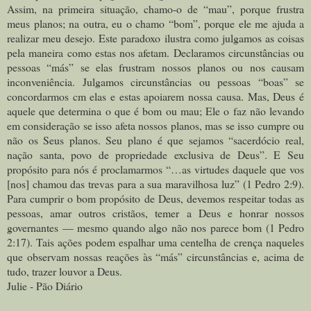
Assim, na primeira situação, chamo-o de “mau”, porque frustra
meus planos; na outra, eu o chamo “bom”, porque ele me ajuda a
realizar meu desejo. Este paradoxo ilustra como julgamos as coisas
pela maneira como estas nos afetam. Declaramos circunstâncias ou
pessoas “más” se elas frustram nossos planos ou nos causam
inconveniência. Julgamos circunstâncias ou pessoas “boas” se
concordarmos cm elas e estas apoiarem nossa causa. Mas, Deus é
aquele que determina o que é bom ou mau; Ele o faz não levando
em consideração se isso afeta nossos planos, mas se isso cumpre ou
não os Seus planos. Seu plano é que sejamos “sacerdócio real,
nação santa, povo de propriedade exclusiva de Deus”. E Seu
propósito para nós é proclamarmos “…as virtudes daquele que vos
[nos] chamou das trevas para a sua maravilhosa luz” (1 Pedro 2:9).
Para cumprir o bom propósito de Deus, devemos respeitar todas as
pessoas, amar outros cristãos, temer a Deus e honrar nossos
governantes — mesmo quando algo não nos parece bom (1 Pedro
2:17). Tais ações podem espalhar uma centelha de crença naqueles
que observam nossas reações às “más” circunstâncias e, acima de
tudo, trazer louvor a Deus.
Julie - Pão Diário