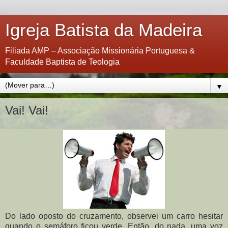
Igreja Batista da Madeira
Filiada AMP – Associação Missionária Portuguesa &
Faculdade Baptista de Teologia
▼
Vai! Vai!
Do lado oposto do cruzamento, observei um carro hesitar
quando o semáforo ficou verde. Então, do nada, uma voz