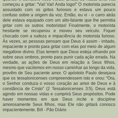
começou a gritar: “Vai! Vai! Anda logo!” O motorista parecia
assustado com os gritos furiosos e estava um pouco
confuso sobre a origem da voz. Então, eu vi - o carro atrás
dele estava equipado com um alto-falante que lhe permitia
gritar com os outros motoristas! Finalmente, o motorista
hesitante se recuperou e moveu seu veículo. Fiquei
chocado com a rudeza e impaciência do motorista furioso.
Às vezes, as pessoas pensam que Deus é assim - irritado,
impaciente e pronto para gritar com elas por meio de algum
megafone divino. Elas temem que Deus esteja olhando por
sobre seus ombros, pronto para punir cada ação errada. Na
verdade, as ações de Deus em relação a Seus filhos,
mesmo que vacilemos em nosso caminhar ao longo da vida,
provêm de Seu paciente amor. O apóstolo Paulo desejava
que os tessalonicenses compreendessem isto e orou: “Ora,
o Senhor conduza o vosso coração ao amor de Deus e à
constância de Cristo” (2 Tessalonicenses 3:5). Deus está
agindo em nossas vidas e cumprirá Seus propósitos. Pode
haver momentos em que Deus incite e discipline
amorosamente Seus filhos, mas Ele não gritará conosco
impacientemente. Bill - Pão Diário