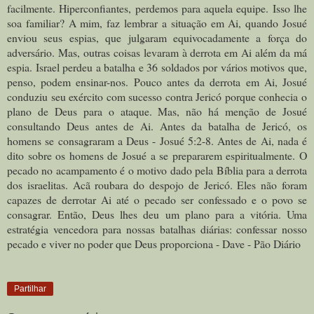
facilmente. Hiperconfiantes, perdemos para aquela equipe. Isso lhe
soa familiar? A mim, faz lembrar a situação em Ai, quando Josué
enviou seus espias, que julgaram equivocadamente a força do
adversário. Mas, outras coisas levaram à derrota em Ai além da má
espia. Israel perdeu a batalha e 36 soldados por vários motivos que,
penso, podem ensinar-nos. Pouco antes da derrota em Ai, Josué
conduziu seu exército com sucesso contra Jericó porque conhecia o
plano de Deus para o ataque. Mas, não há menção de Josué
consultando Deus antes de Ai. Antes da batalha de Jericó, os
homens se consagraram a Deus - Josué 5:2-8. Antes de Ai, nada é
dito sobre os homens de Josué a se prepararem espiritualmente. O
pecado no acampamento é o motivo dado pela Bíblia para a derrota
dos israelitas. Acã roubara do despojo de Jericó. Eles não foram
capazes de derrotar Ai até o pecado ser confessado e o povo se
consagrar. Então, Deus lhes deu um plano para a vitória. Uma
estratégia vencedora para nossas batalhas diárias: confessar nosso
pecado e viver no poder que Deus proporciona - Dave - Pão Diário
Partilhar