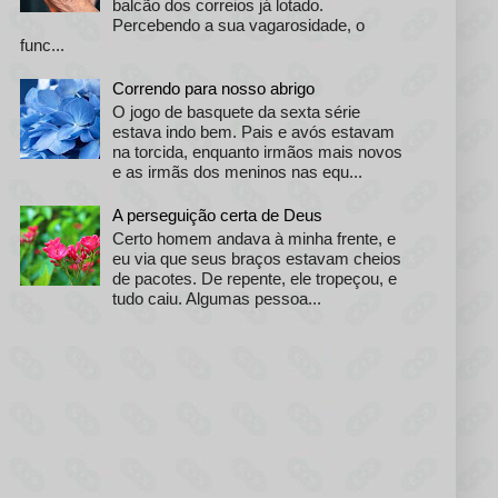
balcão dos correios já lotado.
Percebendo a sua vagarosidade, o
func...
Correndo para nosso abrigo
O jogo de basquete da sexta série
estava indo bem. Pais e avós estavam
na torcida, enquanto irmãos mais novos
e as irmãs dos meninos nas equ...
A perseguição certa de Deus
Certo homem andava à minha frente, e
eu via que seus braços estavam cheios
de pacotes. De repente, ele tropeçou, e
tudo caiu. Algumas pessoa...