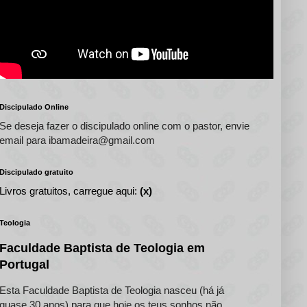
Discipulado Online
Se deseja fazer o discipulado online com o pastor, envie
email para ibamadeira@gmail.com
Discipulado gratuito
Livros gratuitos, carregue aqui:
(x)
Teologia
Faculdade Baptista de Teologia em
Portugal
Esta Faculdade Baptista de Teologia nasceu (há já
quase 30 anos) para que hoje os teus sonhos não