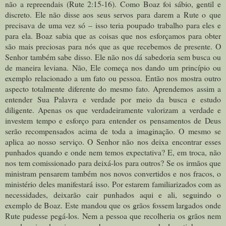
não a repreendais (Rute 2:15-16). Como Boaz foi sábio, gentil e
discreto. Ele não disse aos seus servos para darem a Rute o que
precisava de uma vez só – isso teria poupado trabalho para eles e
para ela. Boaz sabia que as coisas que nos esforçamos para obter
são mais preciosas para nós que as que recebemos de presente. O
Senhor também sabe disso. Ele não nos dá sabedoria sem busca ou
de maneira leviana. Não, Ele começa nos dando um princípio ou
exemplo relacionado a um fato ou pessoa. Então nos mostra outro
aspecto totalmente diferente do mesmo fato. Aprendemos assim a
entender Sua Palavra e verdade por meio da busca e estudo
diligente. Apenas os que verdadeiramente valorizam a verdade e
investem tempo e esforço para entender os pensamentos de Deus
serão recompensados acima de toda a imaginação. O mesmo se
aplica ao nosso serviço. O Senhor não nos deixa encontrar esses
punhados quando e onde nem temos expectativa? E, em troca, não
nos tem comissionado para deixá-los para outros? Se os irmãos que
ministram pensarem também nos novos convertidos e nos fracos, o
ministério deles manifestará isso. Por estarem familiarizados com as
necessidades, deixarão cair punhados aqui e ali, seguindo o
exemplo de Boaz. Este mandou que os grãos fossem largados onde
Rute pudesse pegá-los. Nem a pessoa que recolheria os grãos nem