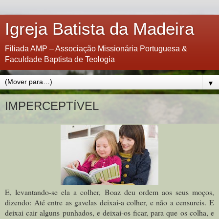
Igreja Batista da Madeira
Filiada AMP – Associação Missionária Portuguesa &
Faculdade Baptista de Teologia
▼
IMPERCEPTÍVEL
E, levantando-se ela a colher, Boaz deu ordem aos seus moços,
dizendo: Até entre as gavelas deixai-a colher, e não a censureis. E
deixai cair alguns punhados, e deixai-os ficar, para que os colha, e