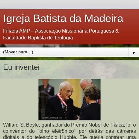
Igreja Batista da Madeira
Filiada AMP – Associação Missionária Portuguesa &
Faculdade Baptista de Teologia
▼
Eu inventei
Willard S. Boyle, ganhador do Prêmio Nobel de Física, foi o
coinventor do “olho eletrônico” por detrás das câmeras
digitais e do telescópio Hubble. Ele queria comprar uma