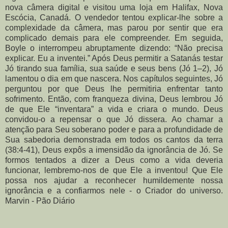
nova câmera digital e visitou uma loja em Halifax, Nova
Escócia, Canadá. O vendedor tentou explicar-lhe sobre a
complexidade da câmera, mas parou por sentir que era
complicado demais para ele compreender. Em seguida,
Boyle o interrompeu abruptamente dizendo: “Não precisa
explicar. Eu a inventei.” Após Deus permitir a Satanás testar
Jó tirando sua família, sua saúde e seus bens (Jó 1–2), Jó
lamentou o dia em que nascera. Nos capítulos seguintes, Jó
perguntou por que Deus lhe permitiria enfrentar tanto
sofrimento. Então, com franqueza divina, Deus lembrou Jó
de que Ele “inventara” a vida e criara o mundo. Deus
convidou-o a repensar o que Jó dissera. Ao chamar a
atenção para Seu soberano poder e para a profundidade de
Sua sabedoria demonstrada em todos os cantos da terra
(38:4-41), Deus expôs a imensidão da ignorância de Jó. Se
formos tentados a dizer a Deus como a vida deveria
funcionar, lembremo-nos de que Ele a inventou! Que Ele
possa nos ajudar a reconhecer humildemente nossa
ignorância e a confiarmos nele - o Criador do universo.
Marvin - Pão Diário