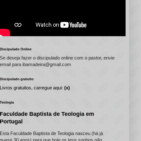
Discipulado Online
Se deseja fazer o discipulado online com o pastor, envie
email para ibamadeira@gmail.com
Discipulado gratuito
Livros gratuitos, carregue aqui:
(x)
Teologia
Faculdade Baptista de Teologia em
Portugal
Esta Faculdade Baptista de Teologia nasceu (há já
quase 30 anos) para que hoje os teus sonhos não