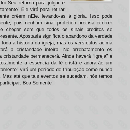
ui Seu retorno para julgar e
tamento” Ele virá para retirar
nte crêem nEle, levando-as à glória. Isso pode
nte, pois nenhum sinal profético precisa ocorrer
de chegar sem que todos os sinais preditos se
presente. Apostasia significa o abandono da verdade
 toda a história da igreja, mas os versículos acima
rá a cristandade inteira. No arrebatamento os
 cristandade permanecerá. Ainda haverá “igreja” e
 totalmente a essência da fé cristã e adorarão um
amento” virá um período de tribulação como nunca
. Mas até que tais eventos se sucedam, nós temos
 participar. Boa Semente