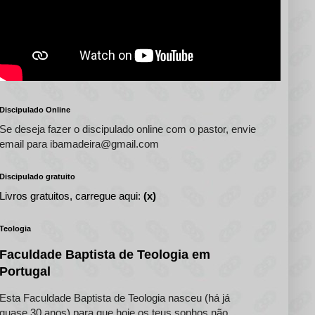
Discipulado Online
Se deseja fazer o discipulado online com o pastor, envie
email para ibamadeira@gmail.com
Discipulado gratuito
Livros gratuitos, carregue aqui:
(x)
Teologia
Faculdade Baptista de Teologia em
Portugal
Esta Faculdade Baptista de Teologia nasceu (há já
quase 30 anos) para que hoje os teus sonhos não