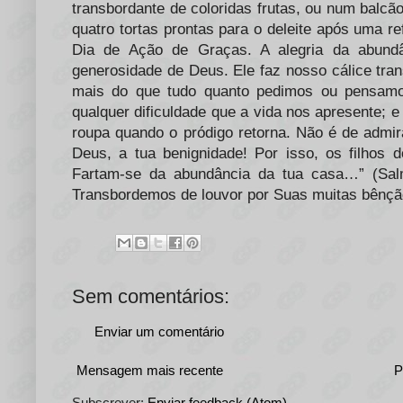
transbordante de coloridas frutas, ou num balcã
quatro tortas prontas para o deleite após uma re
Dia de Ação de Graças. A alegria da abund
generosidade de Deus. Ele faz nosso cálice tran
mais do que tudo quanto pedimos ou pensamos
qualquer dificuldade que a vida nos apresente; 
roupa quando o pródigo retorna. Não é de admir
Deus, a tua benignidade! Por isso, os filho
Fartam-se da abundância da tua casa…” (Sa
Transbordemos de louvor por Suas muitas bênção
Sem comentários:
Enviar um comentário
Mensagem mais recente
P
Subscrever:
Enviar feedback (Atom)