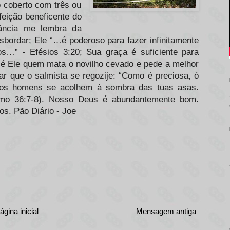
o coberto com três ou
feição beneficente do
ância me lembra da
sbordar; Ele “…é poderoso para fazer infinitamente
…” - Efésios 3:20; Sua graça é suficiente para
e é Ele quem mata o novilho cevado e pede a melhor
ar que o salmista se regozije: “Como é preciosa, ó
s dos homens se acolhem à sombra das tuas asas.
lmo 36:7-8). Nosso Deus é abundantemente bom.
s. Pão Diário - Joe
ágina inicial
Mensagem antiga