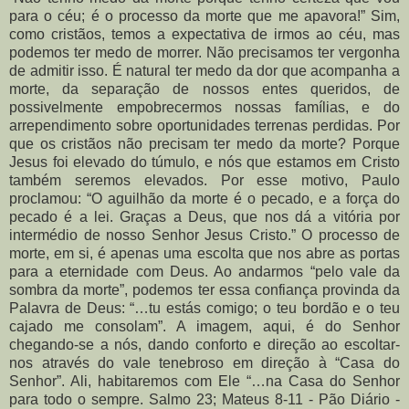
para o céu; é o processo da morte que me apavora!” Sim,
como cristãos, temos a expectativa de irmos ao céu, mas
podemos ter medo de morrer. Não precisamos ter vergonha
de admitir isso. É natural ter medo da dor que acompanha a
morte, da separação de nossos entes queridos, de
possivelmente empobrecermos nossas famílias, e do
arrependimento sobre oportunidades terrenas perdidas. Por
que os cristãos não precisam ter medo da morte? Porque
Jesus foi elevado do túmulo, e nós que estamos em Cristo
também seremos elevados. Por esse motivo, Paulo
proclamou: “O aguilhão da morte é o pecado, e a força do
pecado é a lei. Graças a Deus, que nos dá a vitória por
intermédio de nosso Senhor Jesus Cristo.” O processo de
morte, em si, é apenas uma escolta que nos abre as portas
para a eternidade com Deus. Ao andarmos “pelo vale da
sombra da morte”, podemos ter essa confiança provinda da
Palavra de Deus: “…tu estás comigo; o teu bordão e o teu
cajado me consolam”. A imagem, aqui, é do Senhor
chegando-se a nós, dando conforto e direção ao escoltar-
nos através do vale tenebroso em direção à “Casa do
Senhor”. Ali, habitaremos com Ele “…na Casa do Senhor
para todo o sempre. Salmo 23; Mateus 8-11 - Pão Diário -