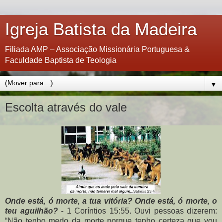
Igreja Batista da Madeira
Filiada AMP – Associação Missionária Portuguesa &
Faculdade Baptista de Teologia
▼
Escolta através do vale
Onde está, ó morte, a tua vitória? Onde está, ó morte, o
teu aguilhão?
- 1 Coríntios 15:55. Ouvi pessoas dizerem:
“Não tenho medo da morte porque tenho certeza que vou