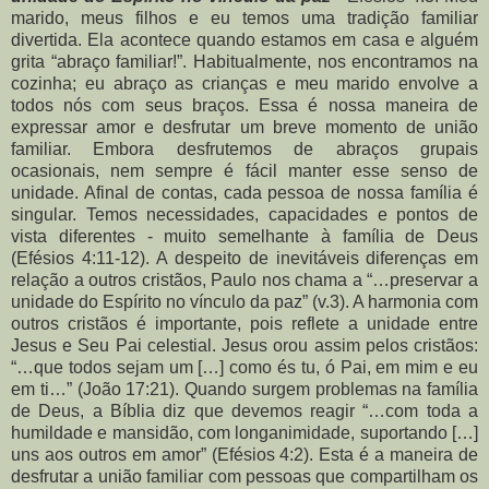
marido, meus filhos e eu temos uma tradição familiar
divertida. Ela acontece quando estamos em casa e alguém
grita “abraço familiar!”. Habitualmente, nos encontramos na
cozinha; eu abraço as crianças e meu marido envolve a
todos nós com seus braços. Essa é nossa maneira de
expressar amor e desfrutar um breve momento de união
familiar. Embora desfrutemos de abraços grupais
ocasionais, nem sempre é fácil manter esse senso de
unidade. Afinal de contas, cada pessoa de nossa família é
singular. Temos necessidades, capacidades e pontos de
vista diferentes - muito semelhante à família de Deus
(Efésios 4:11-12). A despeito de inevitáveis diferenças em
relação a outros cristãos, Paulo nos chama a “…preservar a
unidade do Espírito no vínculo da paz” (v.3). A harmonia com
outros cristãos é importante, pois reflete a unidade entre
Jesus e Seu Pai celestial. Jesus orou assim pelos cristãos:
“…que todos sejam um […] como és tu, ó Pai, em mim e eu
em ti…” (João 17:21). Quando surgem problemas na família
de Deus, a Bíblia diz que devemos reagir “…com toda a
humildade e mansidão, com longanimidade, suportando […]
uns aos outros em amor” (Efésios 4:2). Esta é a maneira de
desfrutar a união familiar com pessoas que compartilham os