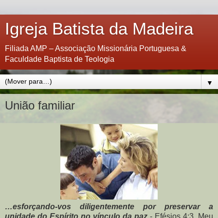
Igreja Batista da Madeira
Filiada AMP – Associação Missionária Portuguesa &
Faculdade Baptista de Teologia
▼
União familiar
…esforçando-vos diligentemente por preservar a
unidade do Espírito no vínculo da paz
- Efésios 4:3. Meu