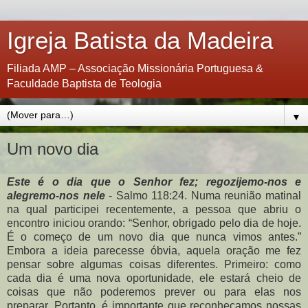
Igreja Batista da Madeira
Filiada AMP – Associação Missionária Portuguesa &
Faculdade Baptista de Teologia
▼
Um novo dia
Este é o dia que o Senhor fez; regozijemo-nos e
alegremo-nos nele
- Salmo 118:24. Numa reunião matinal
na qual participei recentemente, a pessoa que abriu o
encontro iniciou orando: “Senhor, obrigado pelo dia de hoje.
É o começo de um novo dia que nunca vimos antes.”
Embora a ideia parecesse óbvia, aquela oração me fez
pensar sobre algumas coisas diferentes. Primeiro: como
cada dia é uma nova oportunidade, ele estará cheio de
coisas que não poderemos prever ou para elas nos
preparar. Portanto, é importante que reconheçamos nossas