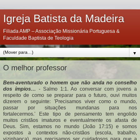
Igreja Batista da Madeira
Filiada AMP – Associação Missionária Portuguesa &
Faculdade Baptista de Teologia
▼
O melhor professor
Bem-aventurado o homem que não anda no conselho
dos ímpios…
- Salmo 1:1. Ao conversar com jovens a
respeito de como se preparar para o futuro, ouvi muitos
dizerem o seguinte: 'Precisamos viver como o mundo,
passar por situações mundanas para nos
fortalecermos.' Este tipo de pensamento tem engolido
muitos cristãos imaturos e eventualmente os afasta de
Deus. Sim, estamos no mundo (João 17:15) e somos
expostos a contextos não-cristãos (escola, trabalho,
vizinhança), mas precisamos ser cuidadosos para que a