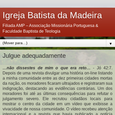
Igreja Batista da Madeira
Filiada AMP – Associação Missionária Portuguesa &
Faculdade Baptista de Teologia
▼
Julgue adequadamente
…não dissestes de mim o que era reto…
- Jó 42:7.
Depois de uma revista divulgar uma história on-line listando
a minha comunidade entre as dez primeiras cidades mortas
da nação, os moradores ficaram ultrajados e registraram sua
indignação, destacando as evidências contrárias. Um dos
moradores foi até as últimas consequências para refutar o
julgamento severo. Ele recrutou cidadãos locais para
mostrar o centro da cidade em um vídeo que exibisse a
vivacidade de nossa comunidade. O vídeo recebeu atenção
internacional e a revista que havia publicado a notícia